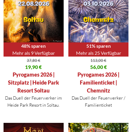
48% sparen
51% sparen
Mehr als 9 Verfügbar
Mehr als 25 Verfügbar
37,80
€
113,00
€
Ursprünglicher Preis war: 37,80 €
19,90
€
Ursprünglicher Preis war: 113,
56,00
€
Aktueller Preis ist: 19,90 €.
Aktueller Preis ist: 56,00 €.
Pyrogames 2026 |
Pyrogames 2026 |
Sitzplatz | Heide Park
Familienticket |
Resort Soltau
Chemnitz
Das Duell der Feuerwerker im
Das Duell der Feuerwerker /
Heide Park Resort in Soltau.
Familienticket