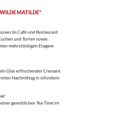
 „WILDE MATILDE“
rsonen im Café und Restaurant
 Kuchen und Torten sowie
anten mehrstöckigen Etagere
ein Glas erfrischender Cremant
nnten Nachmittag in stilvollem
en!
i einer gemütlichen Tea Time im