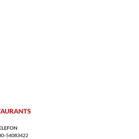
STAURANTS
ELEFON
30-54083422