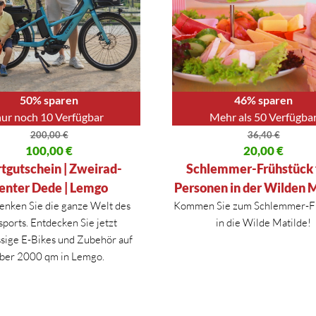
50% sparen
46% sparen
ur noch 10 Verfügbar
Mehr als 50 Verfügba
200,00
€
36,40
€
licher Preis war: 200,00 €
100,00
€
Ursprünglicher Preis war: 36,
20,00
€
 Preis ist: 100,00 €.
Aktueller Preis ist: 20,00 €.
tgutschein | Zweirad-
Schlemmer-Frühstück 
enter Dede | Lemgo
Personen in der Wilden 
enken Sie die ganze Welt des
Kommen Sie zum Schlemmer-F
ports. Entdecken Sie jetzt
in die Wilde Matilde!
ssige E-Bikes und Zubehör auf
ber 2000 qm in Lemgo.