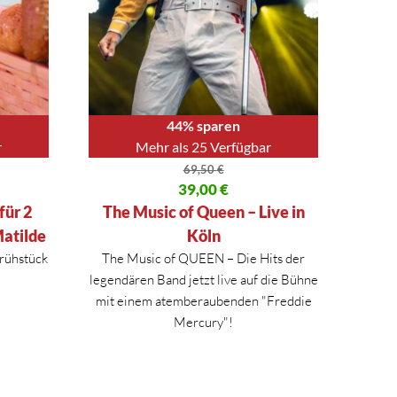
44% sparen
r
Mehr als 25 Verfügbar
69,50
€
40 €
Ursprünglicher Preis war: 69,50 €
39,00
€
Aktueller Preis ist: 39,00 €.
für 2
The Music of Queen – Live in
Matilde
Köln
rühstück
The Music of QUEEN – Die Hits der
legendären Band jetzt live auf die Bühne
mit einem atemberaubenden "Freddie
Mercury"!