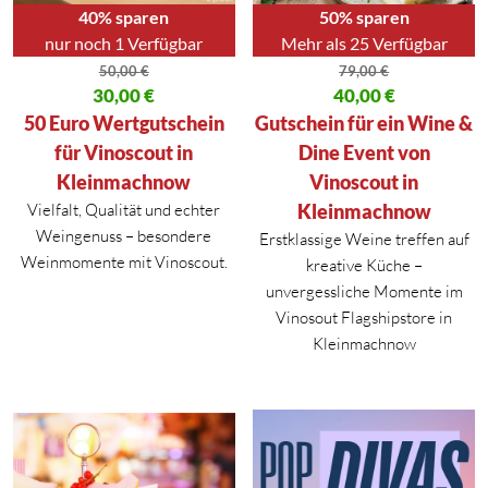
40% sparen
50% sparen
nur noch 1 Verfügbar
Mehr als 25 Verfügbar
50,00
€
79,00
€
Ursprünglicher Preis war: 50,00 €
30,00
€
Ursprünglicher Preis war: 79,00
40,00
€
Aktueller Preis ist: 30,00 €.
Aktueller Preis ist: 40,00 €.
50 Euro Wertgutschein
Gutschein für ein Wine &
für Vinoscout in
Dine Event von
Kleinmachnow
Vinoscout in
Vielfalt, Qualität und echter
Kleinmachnow
Weingenuss – besondere
Erstklassige Weine treffen auf
Weinmomente mit Vinoscout.
kreative Küche –
unvergessliche Momente im
Vinosout Flagshipstore in
Kleinmachnow