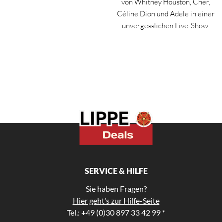
von Whitney Houston, Cher,
Céline Dion und Adele in einer
unvergesslichen Live-Show.
SERVICE & HILFE
Sie haben Fragen?
Hier geht’s zur Hilfe-Seite
Tel.: +49 (0)30 897 33 42 99 *