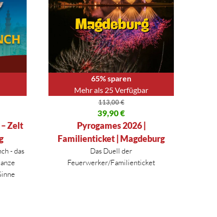
65% sparen
Mehr als 25 Verfügbar
113,00
€
00 €
Ursprünglicher Preis war: 113,00 €
39,90
€
Aktueller Preis ist: 39,90 €.
– Zelt
Pyrogames 2026 |
g
Familienticket | Magdeburg
ch - das
Das Duell der
ganze
Feuerwerker/Familienticket
Sinne