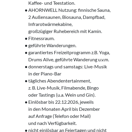
‌ Kaffee- und Teestation.
•
AHORNWELL Nutzung: finnische Sauna,
‌ 2 Außensaunen, Biosauna, Dampfbad,
‌ Infrarotwärmekabine,
‌ großzügiger Ruhebereich mit Kamin.
•
Fitnessraum.
•
geführte Wanderungen.
•
garantiertes Freizeitprogramm z.B. Yoga,
‌ Drums Alive, geführte Wanderung u.v.m.
•
donnerstags und samstags: Live-Musik
‌ in der Piano-Bar
•
tägliches Abendentertainment,
‌ z. B. Live-Musik, Filmabende, Bingo
‌ oder Tastings (u.a. Wein und Gin).
•
Einlösbar bis 22.12.2026, jeweils
‌ in den Monaten April bis Dezember
‌ auf Anfrage (Telefon oder Mail)
‌ und nach Verfügbarkeit.
•
nicht einlösbar an Feiertagen und nicht