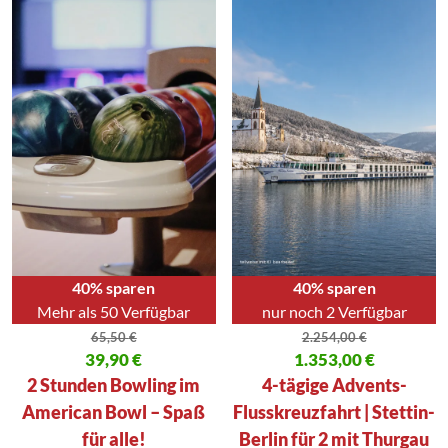
40% sparen
40% sparen
Mehr als 50 Verfügbar
nur noch 2 Verfügbar
65,50
€
2.254,00
€
Ursprünglicher Preis war: 65,50 €
39,90
€
Ursprünglicher Preis war: 2.254
1.353,00
€
Aktueller Preis ist: 39,90 €.
Aktueller Preis ist: 1.353,00 €.
2 Stunden Bowling im
4-tägige Advents-
American Bowl – Spaß
Flusskreuzfahrt | Stettin-
für alle!
Berlin für 2 mit Thurgau