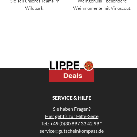
Sie Teil unseres Teams im
Weingenuss – besondere
Wildpark!
Weinmomente mit Vinoscout.
SERVICE & HILFE
Sie haben Fragen?
Hier geht’s zur Hilfe-Seite
Tel.: +49 (0)30 897 33 42 99 *
service@gutscheinkompass.de