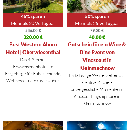
46% sparen
50% sparen
Mehr als 20 Verfügbar
Mehr als 25 Verfügbar
586,00
€
79,00
€
Ursprünglicher Preis war: 586,00 €
320,00
€
Ursprünglicher Preis war: 79,00
40,00
€
Aktueller Preis ist: 320,00 €.
Aktueller Preis ist: 40,00 €.
Best Western Ahorn
Gutschein für ein Wine &
Hotel | Oberwiesenthal
Dine Event von
Das 4-Sterne-
Vinoscout in
Erwachsenenhotel im
Kleinmachnow
Erzgebirge für Ruhesuchende,
Erstklassige Weine treffen auf
Wellness- und Aktivurlauber.
kreative Küche –
unvergessliche Momente im
Vinosout Flagshipstore in
Kleinmachnow