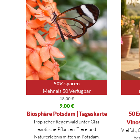
50% sparen
Mehr als 50 Verfügbar
18,00
€
Ursprünglicher Preis war: 18,00 €
9,00
€
Ursprüng
Aktueller Preis ist: 9,00 €.
Aktueller
Biosphäre Potsdam | Tageskarte
50 E
Tropischer Regenwald unter Glas:
Vino
exotische Pflanzen, Tiere und
Vielfalt,
Naturerlebnis mitten in Potsdam.
– be