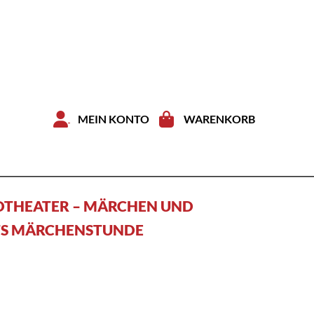
Zum Inhal
MEIN KONTO
WARENKORB
DTHEATER – MÄRCHEN UND
ETS MÄRCHENSTUNDE