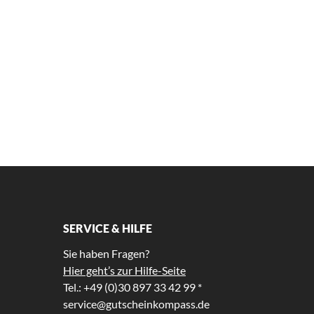
SERVICE & HILFE
Sie haben Fragen?
Hier geht’s zur Hilfe-Seite
Tel.: +49 (0)30 897 33 42 99 *
service@gutscheinkompass.de