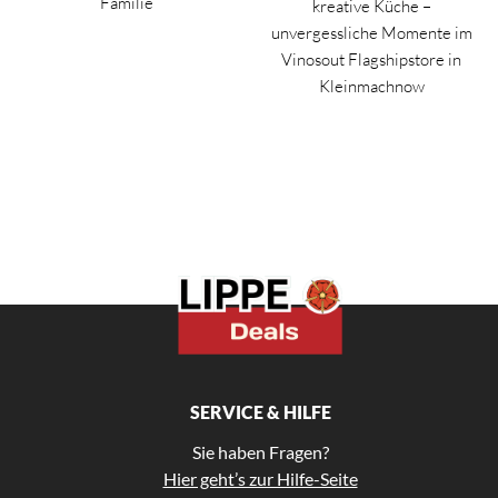
Familie
kreative Küche –
unvergessliche Momente im
Vinosout Flagshipstore in
Kleinmachnow
SERVICE & HILFE
Sie haben Fragen?
Hier geht’s zur Hilfe-Seite