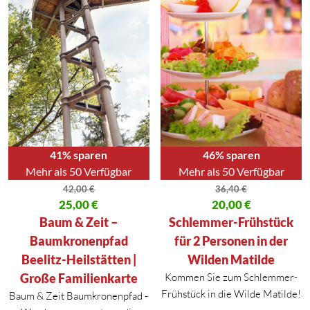
46% sparen
41% sparen
Mehr als 50 Verfügbar
Mehr als 50 Verfügbar
36,40
€
42,00
€
Ursprünglicher Preis war: 36,40
20,00
€
Ursprünglicher Preis war: 42,00 €
25,00
€
Aktueller Preis ist: 20,00 €.
Aktueller Preis ist: 25,00 €.
Schlemmer-Frühstück
Baum & Zeit –
für 2 Personen in der
Baumkronenpfad
Wilden Matilde
Beelitz-Heilstätten |
Kommen Sie zum Schlemmer-
Große Familienkarte
Frühstück in die Wilde Matilde!
Baum & Zeit Baumkronenpfad -