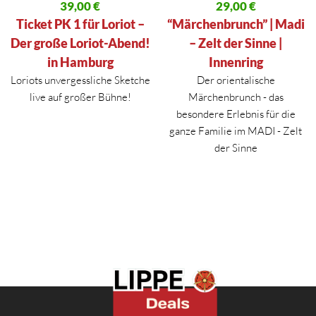
Ursprünglicher Preis war: 74,50 €
39,00
€
Ursprünglicher Preis war: 47,00
29,00
€
Aktueller Preis ist: 39,00 €.
Aktueller Preis ist: 29,00 €.
Ticket PK 1 für Loriot –
“Märchenbrunch” | Madi
Der große Loriot-Abend!
– Zelt der Sinne |
in Hamburg
Innenring
Loriots unvergessliche Sketche
Der orientalische
live auf großer Bühne!
Märchenbrunch - das
besondere Erlebnis für die
ganze Familie im MADI - Zelt
der Sinne