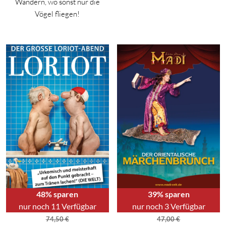
Wandern, wo sonst nur die
Vögel fliegen!
48% sparen
39% sparen
nur noch 11 Verfügbar
nur noch 3 Verfügbar
74,50
€
47,00
€