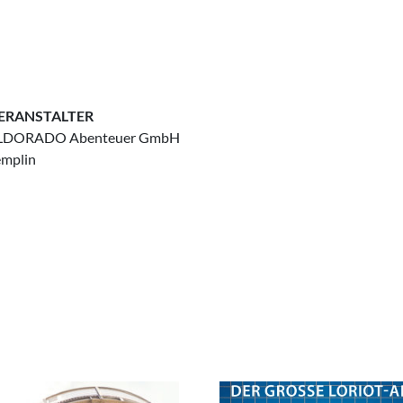
ERANSTALTER
LDORADO Abenteuer GmbH
emplin