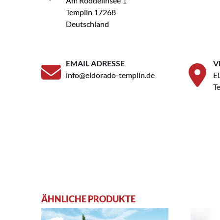
Am Röddelinsee 1
Templin 17268
Deutschland
EMAIL ADRESSE
V
info@eldorado-templin.de
E
T
ÄHNLICHE PRODUKTE