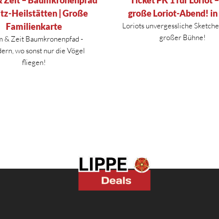
 Zeit – Baumkronenpfad
große Loriot-Abend! in
itz-Heilstätten | Große
Loriots unvergessliche Sketche 
Familienkarte
großer Bühne!
 & Zeit Baumkronenpfad -
rn, wo sonst nur die Vögel
fliegen!