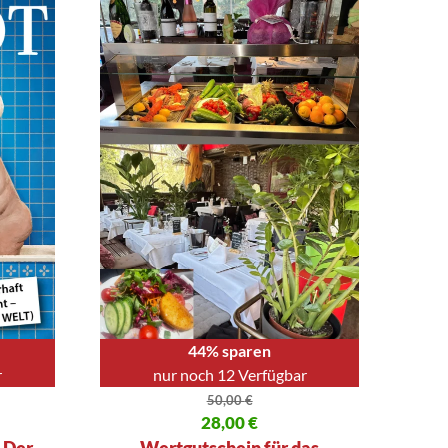
44% sparen
r
nur noch 12 Verfügbar
50,00
€
50 €
Ursprünglicher Preis war: 50,00 €
28,00
€
Aktueller Preis ist: 28,00 €.
– Der
Wertgutschein für das