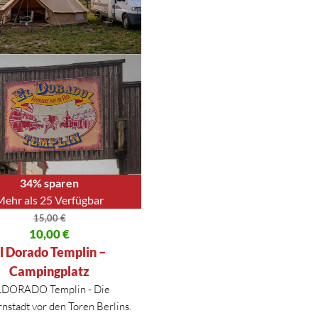
34% sparen
Mehr als 25 Verfügbar
15,00
€
licher Preis war: 15,00 €
10,00
€
 Preis ist: 10,00 €.
l Dorado Templin –
Campingplatz
LDORADO Templin - Die
nstadt vor den Toren Berlins.