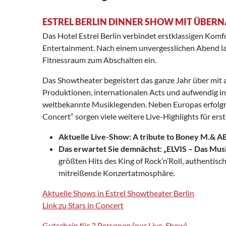
ESTREL BERLIN DINNER SHOW MIT ÜBE
Das Hotel Estrel Berlin verbindet erstklassigen Komf
Entertainment. Nach einem unvergesslichen Abend l
Fitnessraum zum Abschalten ein.
Das Showtheater begeistert das ganze Jahr über mit
Produktionen, internationalen Acts und aufwendig i
weltbekannte Musiklegenden. Neben Europas erfolgre
Concert“ sorgen viele weitere Live-Highlights für ers
Aktuelle Live-Show:
A tribute to Boney M.& 
Das erwartet Sie demnächst:
„ELVIS – Das Mus
größten Hits des King of Rock’n’Roll, authentis
mitreißende Konzertatmosphäre.
Aktuelle Shows in Estrel Showtheater Berlin
Link zu Stars in Concert
Gutschein für 2 Personen (nur Live-Show)