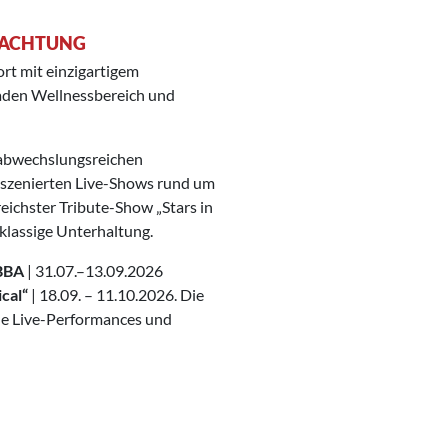
RNACHTUNG
ort mit einzigartigem
aden Wellnessbereich und
 abwechslungsreichen
nszenierten Live-Shows rund um
ichster Tribute-Show „Stars in
tklassige Unterhaltung.
ABBA
| 31.07.–13.09.2026
ical“
| 18.09. – 11.10.2026. Die
che Live-Performances und