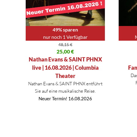
49% sparen
nur noch 1 Verfügbar
48,15
€
Ursprünglicher Preis war: 48,15 €
25,00
€
Ursprüng
Aktueller Preis ist: 25,00 €.
Aktueller
Nathan Evans & SAINT PHNX
live | 16.08.2026 | Columbia
Fam
Theater
Das
Nathan Evans & SAINT PHNX entführt
Sie auf eine musikalische Reise.
Neuer Termin! 16.08.2026