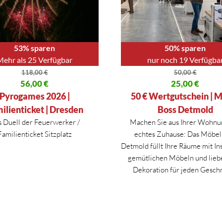
53% sparen
50% sparen
Mehr als 25 Verfügbar
nur noch 19 Verfügba
118,00
€
50,00
€
licher Preis war: 118,00 €
56,00
€
Ursprünglicher Preis war: 50,
25,00
€
 Preis ist: 56,00 €.
Aktueller Preis ist: 25,00 €.
Pyrogames 2026 |
50 € Wertgutschein | 
ilienticket | Dresden
Boss Detmold
 Duell der Feuerwerker /
Machen Sie aus Ihrer Wohnu
Familienticket Sitzplatz
echtes Zuhause: Das Möbel
Detmold füllt Ihre Räume mit Ins
gemütlichen Möbeln und lieb
Dekoration für jeden Gesch