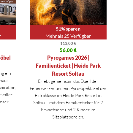
51% sparen
r
Mehr als 25 Verfügbar
113,00
€
00 €
Ursprünglicher Preis war: 113,00 €
56,00
€
Aktueller Preis ist: 56,00 €.
Möbel
Pyrogames 2026 |
Familienticket | Heide Park
ng ein
Resort Soltau
haus
Erlebt gemeinsam das Duell der
piration,
Feuerwerker und ein Pyro-Spektakel der
evoller
Extraklasse im Heide Park Resort in
mack.
Soltau – mit dem Familienticket für 2
Erwachsene und 2 Kinder im
Sitzplatzbereich.