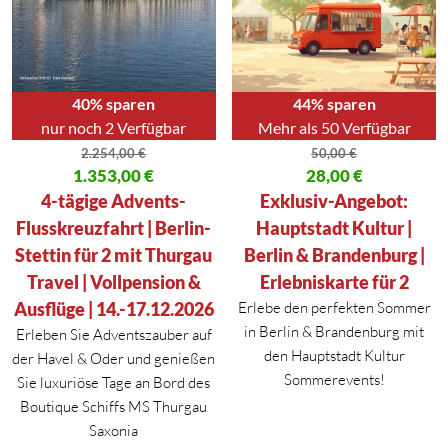
40% sparen
44% sparen
nur noch 2 Verfügbar
Mehr als 50 Verfügbar
2.254,00
€
50,00
€
Ursprünglicher Preis war: 2.254,00 €
1.353,00
€
Ursprünglicher Preis war: 50,00
28,00
€
Aktueller Preis ist: 1.353,00 €.
Aktueller Preis ist: 28,00 €.
4-tägige Advents-
Exklusiv-Angebot:
Flusskreuzfahrt | Berlin-
Hauptstadt Kultur |
Stettin für 2 mit Thurgau
Berlin & Brandenburg |
Travel | Vollpension &
Erlebniskarte für 2
Ausflüge | 14.-17.12.2026
Erlebe den perfekten Sommer
in
Berlin
&
Brandenburg
mit
Erleben Sie Adventszauber auf
den Hauptstadt Kultur
der Havel & Oder und genießen
Sommerevents!
Sie luxuriöse Tage an Bord des
Boutique Schiffs MS Thurgau
Saxonia