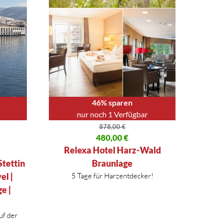
46% sparen
nur noch 1 Verfügbar
878,00
€
54,00 €
Ursprünglicher Preis war: 878,00 €
480,00
€
Aktueller Preis ist: 480,00 €.
Relexa Hotel Harz-Wald
Stettin
Braunlage
el |
5 Tage für Harzentdecker!
e |
uf der