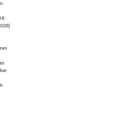
en
n
0 €
2028)
ines
nes
bar
ch