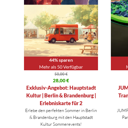
44% sparen
Mehr als 50 Verfügbar
50,00
€
Ursprünglicher Preis war: 50,00 €
28,00
€
Ursprüng
Aktueller Preis ist: 28,00 €.
Aktueller
Exklusiv-Angebot: Hauptstadt
JUM
Kultur | Berlin & Brandenburg |
Tra
Erlebniskarte für 2
Erlebe den perfekten Sommer in
Berlin
JUMP3
&
Brandenburg
mit den Hauptstadt
Par
Kultur Sommerevents!