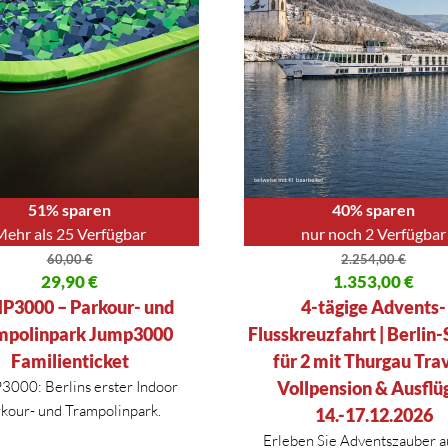
51% sparen
40% sparen
Mehr als 25 Verfügbar
nur noch 2 Verfügbar
60,00
€
2.254,00
€
licher Preis war: 60,00 €
29,90
€
Ursprünglicher Preis war: 2.2
1.353,00
€
 Preis ist: 29,90 €.
Aktueller Preis ist: 1.353,00 €.
P3000 – Parkour- und
4-tägige Advents-
mpolinpark Jump3000
Flusskreuzfahrt | Berlin-
Familienticket
für 2 mit Thurgau Trav
000: Berlins erster Indoor
Vollpension & Ausflüg
kour- und Trampolinpark.
14.-17.12.2026
Erleben Sie Adventszauber a