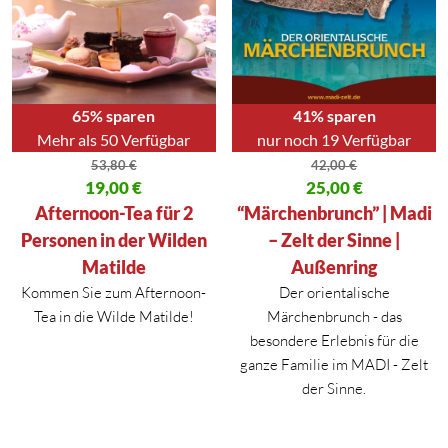
65% sparen
41% sparen
Mehr als 50 Verfügbar
nur noch 19 Verfügbar
53,80
€
42,00
€
Ursprünglicher Preis war: 53,80 €
19,00
€
Ursprünglicher Preis war: 42,00
25,00
€
Aktueller Preis ist: 19,00 €.
Aktueller Preis ist: 25,00 €.
Afternoon-Tea für 2
“Märchenbrunch” | Madi
Personen in der Wilden
– Zelt der Sinne |
Matilde
Außenring
Kommen Sie zum Afternoon-
Der orientalische
Tea in die Wilde Matilde!
Märchenbrunch - das
besondere Erlebnis für die
ganze Familie im MADI - Zelt
der Sinne.