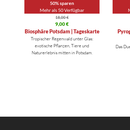
50% sparen
Mehr als 50 Verfügbar
18,00
€
Ursprünglicher Preis war: 18,00 €
9,00
€
Ursprüng
Aktueller Preis ist: 9,00 €.
Aktueller
Biosphäre Potsdam | Tageskarte
Pyrog
Tropischer Regenwald unter Glas:
exotische Pflanzen, Tiere und
Das Due
Naturerlebnis mitten in Potsdam.