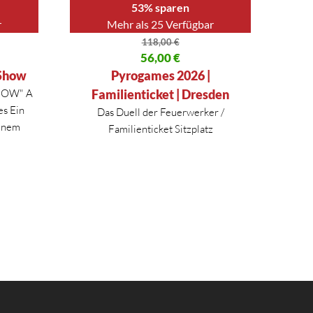
53% sparen
r
Mehr als 25 Verfügbar
118,00
€
40 €
Ursprünglicher Preis war: 118,00 €
56,00
€
Aktueller Preis ist: 56,00 €.
 Show
Pyrogames 2026 |
HOW" A
Familienticket | Dresden
es Ein
Das Duell der Feuerwerker /
einem
Familienticket Sitzplatz