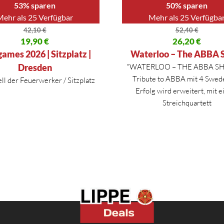
53% sparen
50% sparen
Mehr als 25 Verfügbar
Mehr als 25 Verfügba
42,10
€
52,40
€
licher Preis war: 42,10 €
19,90
€
Ursprünglicher Preis war: 52,
26,20
€
 Preis ist: 19,90 €.
Aktueller Preis ist: 26,20 €.
ames 2026 | Sitzplatz |
Waterloo – The ABBA
Dresden
"WATERLOO – THE ABBA S
Tribute to ABBA mit 4 Swed
ll der Feuerwerker / Sitzplatz
Erfolg wird erweitert, mit 
Streichquartett