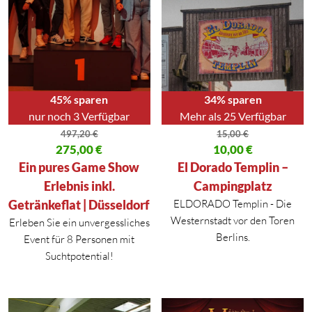
45% sparen
34% sparen
nur noch 3 Verfügbar
Mehr als 25 Verfügbar
497,20
€
15,00
€
Ursprünglicher Preis war: 497,20 €
275,00
€
Ursprünglicher Preis war: 15,00
10,00
€
Aktueller Preis ist: 275,00 €.
Aktueller Preis ist: 10,00 €.
Ein pures Game Show
El Dorado Templin –
Erlebnis inkl.
Campingplatz
Getränkeflat | Düsseldorf
ELDORADO Templin - Die
Westernstadt vor den Toren
Erleben Sie ein unvergessliches
Berlins.
Event für 8 Personen mit
Suchtpotential!