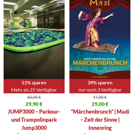
51% sparen
39% sparen
Mehr als 25 Verfügbar
nur noch 3 Verfügbar
60,00
€
47,00
€
Ursprünglicher Preis war: 60,00 €
29,90
€
Ursprünglicher Preis war: 47,00
29,00
€
Aktueller Preis ist: 29,90 €.
Aktueller Preis ist: 29,00 €.
JUMP3000 – Parkour-
“Märchenbrunch” | Madi
und Trampolinpark
– Zelt der Sinne |
Jump3000
Innenring