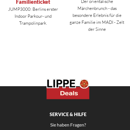
Familienticket
Der orientalische
Märchenbrunch - das
JUMP3000: Berlins erster
besondere Erlebnis für die
Indoor Parkour- und
ganze Familie im MADI - Zelt
Trampolinpark.
der Sinne
SERVICE & HILFE
Sie haben Fragen?