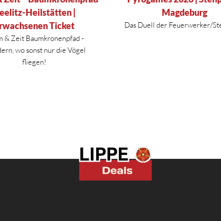
eelitz-Heilstätten |
Magdeburg
rwachsenen Ticket
Das Duell der Feuerwerker/St
 & Zeit Baumkronenpfad -
rn, wo sonst nur die Vögel
fliegen!