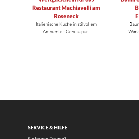
Restaurant Machiavelli am
B
Roseneck
E
Italienische Küche in stilvollem
Baum
Ambiente - Genuss pur!
Wande
SERVICE & HILFE
Sie haben Fragen?