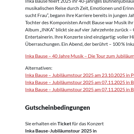
Inka Bause feiert 2025 ihr 40-jähriges Bühnenjubiläu
musikalischen Reise durch Zeit, Emotionen und Erinn
sucht Frau“, begann ihre Karriere bereits in jungen 
Tochter des Komponisten Arndt Bause war Musik ihr 
Album „INKA“ blickt sie auf vier Jahrzehnte zurück –
Entertainerin. Ihre Konzerte sind einzigartig: voller 
Überraschungen. Ein Abend, der berührt – 100 % Ink
Inka Bause – 40 Jahre Musik – Die Tour zum Jubiläu
Alternativen:
Inka Bause – Jubiläumstour 2025 am 23.10.2025 in 
Inka Bause – Jubiläumstour 2025 am 07.11.2025 in Be
Inka Bause – Jubiläumstour 2025 am 07.11.2025 in Be
Gutscheinbedingungen
Sie erhalten ein
Ticket
für das Konzert
Inka Bause-Jubiläumstour 2025
in