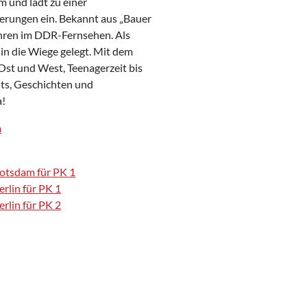
m und lädt zu einer
erungen ein. Bekannt aus „Bauer
Jahren im DDR-Fernsehen. Als
in die Wiege gelegt. Mit dem
 Ost und West, Teenagerzeit bis
Hits, Geschichten und
a!
m
Potsdam für PK 1
rlin für PK 1
rlin für PK 2