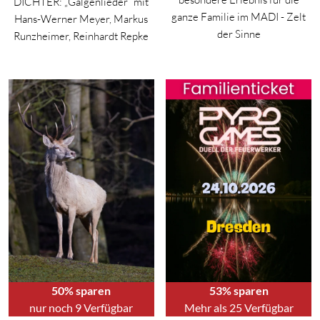
DICHTER: „Galgenlieder“ mit
ganze Familie im MADI - Zelt
Hans-Werner Meyer, Markus
der Sinne
Runzheimer, Reinhardt Repke
50% sparen
53% sparen
nur noch 9 Verfügbar
Mehr als 25 Verfügbar