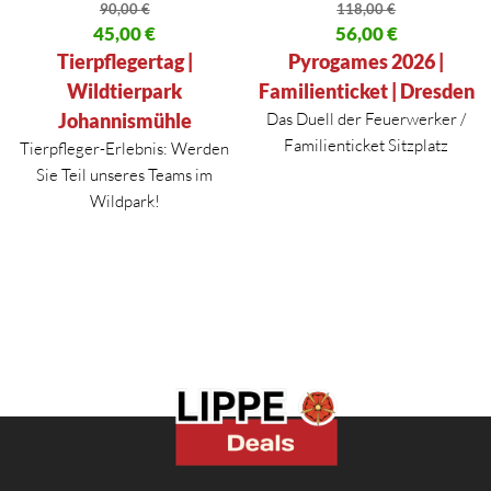
90,00
€
118,00
€
Ursprünglicher Preis war: 90,00 €
45,00
€
Ursprünglicher Preis war: 118,
56,00
€
Aktueller Preis ist: 45,00 €.
Aktueller Preis ist: 56,00 €.
Tierpflegertag |
Pyrogames 2026 |
Wildtierpark
Familienticket | Dresden
Johannismühle
Das Duell der Feuerwerker /
Familienticket Sitzplatz
Tierpfleger-Erlebnis: Werden
Sie Teil unseres Teams im
Wildpark!