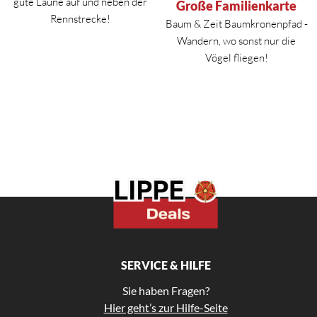
gute Laune auf und neben der
Große Familienkarte
Rennstrecke!
Baum & Zeit Baumkronenpfad -
Wandern, wo sonst nur die
Vögel fliegen!
SERVICE & HILFE
Sie haben Fragen?
Hier geht’s zur Hilfe-Seite