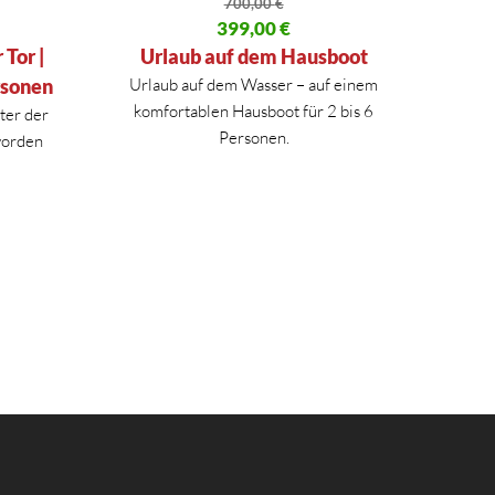
700,00
€
00 €
Ursprünglicher Preis war: 700,00 €
399,00
€
Aktueller Preis ist: 399,00 €.
Tor |
Urlaub auf dem Hausboot
rsonen
Urlaub auf dem Wasser – auf einem
komfortablen Hausboot für 2 bis 6
ter der
Personen.
vorden