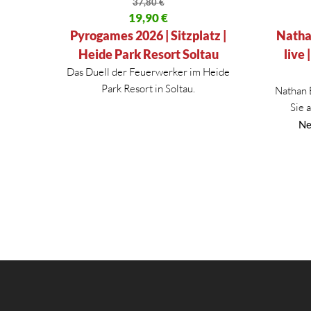
37,80
€
Ursprünglicher Preis war: 37,80 €
19,90
€
Ursprüng
Aktueller Preis ist: 19,90 €.
Aktueller
Pyrogames 2026 | Sitzplatz |
Natha
Heide Park Resort Soltau
live 
Das Duell der Feuerwerker im Heide
Park Resort in Soltau.
Nathan 
Sie 
Ne