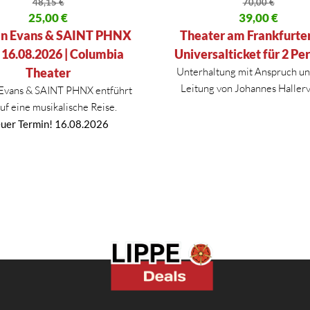
48,15
€
70,00
€
licher Preis war: 48,15 €
25,00
€
Ursprünglicher Preis war: 70,
39,00
€
 Preis ist: 25,00 €.
Aktueller Preis ist: 39,00 €.
n Evans & SAINT PHNX
Theater am Frankfurter 
| 16.08.2026 | Columbia
Universalticket für 2 Pe
Theater
Unterhaltung mit Anspruch un
Leitung von Johannes Haller
Evans & SAINT PHNX entführt
auf eine musikalische Reise.
uer Termin! 16.08.2026