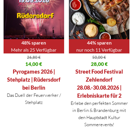
48% sparen
44% sparen
Mehr als 25 Verfügbar
nur noch 11 Verfügbar
26,80
€
50,00
€
Ursprünglicher Preis war: 26,80 €
14,00
€
Ursprünglicher Preis war: 50,00
28,00
€
Aktueller Preis ist: 14,00 €.
Aktueller Preis ist: 28,00 €.
Pyrogames 2026 |
Street Food Festival
Stehplatz | Rüdersdorf
Zehlendorf
bei Berlin
28.08.-30.08.2026 |
Das Duell der Feuerwerker /
Erlebniskarte für 2
Stehplatz
Erlebe den perfekten Sommer
in
Berlin
&
Brandenburg
mit
den Hauptstadt Kultur
Sommerevents!