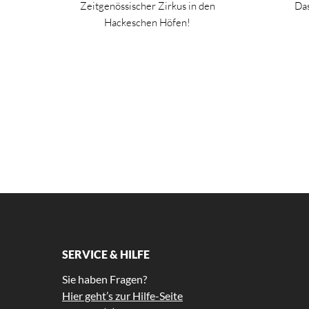
Zeitgenössischer Zirkus in den
Das
Hackeschen Höfen!
SERVICE & HILFE
Sie haben Fragen?
Hier geht’s zur Hilfe-Seite