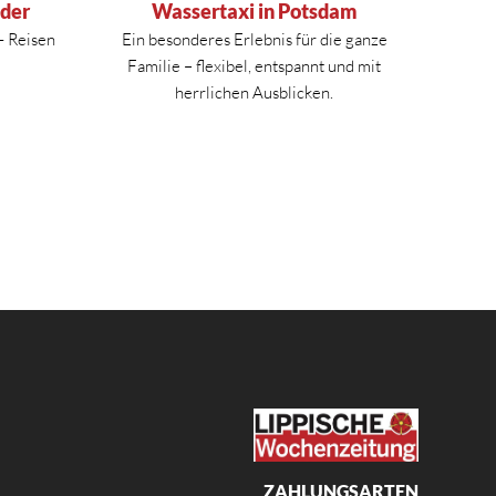
nder
Wassertaxi in Potsdam
- Reisen
Ein besonderes Erlebnis für die ganze
!
Familie – flexibel, entspannt und mit
herrlichen Ausblicken.
ZAHLUNGSARTEN