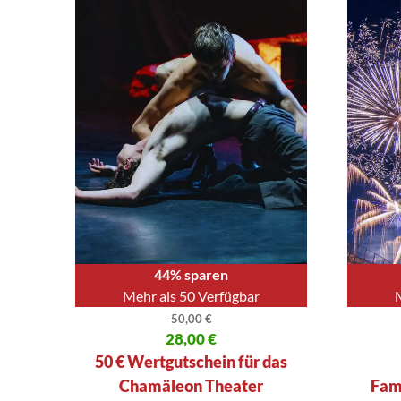
44% sparen
Mehr als 50 Verfügbar
50,00
€
Ursprünglicher Preis war: 50,00 €
28,00
€
Ursprüng
Aktueller Preis ist: 28,00 €.
Aktueller
50 € Wertgutschein für das
Chamäleon Theater
Fami