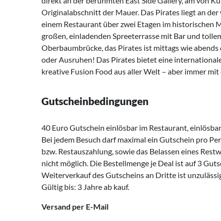
direkt an der berühmten East Side Gallery, am von K
Originalabschnitt der Mauer. Das Pirates liegt an de
einem Restaurant über zwei Etagen im historischen 
großen, einladenden Spreeterrasse mit Bar und tolle
Oberbaumbrücke, das Pirates ist mittags wie abends 
oder Ausruhen! Das Pirates bietet eine international
kreative Fusion Food aus aller Welt – aber immer mit
Gutscheinbedingungen
40 Euro Gutschein einlösbar im Restaurant, einlösbar
Bei jedem Besuch darf maximal ein Gutschein pro Per
bzw. Restauszahlung, sowie das Belassen eines Rest
nicht möglich. Die Bestellmenge je Deal ist auf 3 Gut
Weiterverkauf des Gutscheins an Dritte ist unzulässi
Gültig bis: 3 Jahre ab kauf.
Versand per E-Mail