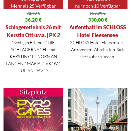
Mehr als 25 Verfügbar
nur noch 10 Verfügbar
72,40
€
558,00
€
Ursprünglicher Preis war: 72,40 €
36,20
€
Ursprünglicher Preis war: 558,
330,00
€
Aktueller Preis ist: 36,20 €.
Aktueller Preis ist: 330,00 €.
Schlagererlebnis 26 mit
Aufenthalt im SCHLOSS
Kerstin Ott u.v.a. | PK 2
Hotel Fleesensee
“SchlagerErlebnis” DIE
SCHLOSS Hotel Fleesensee -
SCHLAGERNACHT mit
Ankommen. Abschalten. Sich
KERSTIN OTT NORMAN
verzaubern lassen.
LANGEN * MARIA ZIVKOV *
JULIAN DAVID