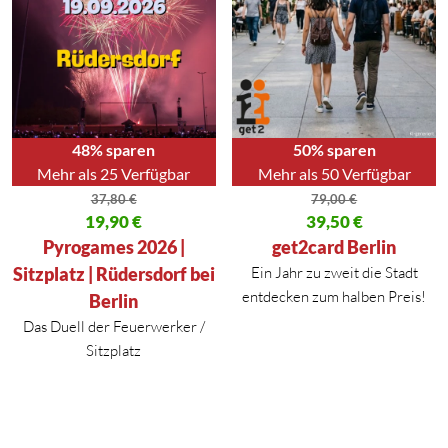
48% sparen
50% sparen
Mehr als 25 Verfügbar
Mehr als 50 Verfügbar
37,80
€
79,00
€
Ursprünglicher Preis war: 37,80 €
19,90
€
Ursprünglicher Preis war: 79,00
39,50
€
Aktueller Preis ist: 19,90 €.
Aktueller Preis ist: 39,50 €.
Pyrogames 2026 |
get2card Berlin
Sitzplatz | Rüdersdorf bei
Ein Jahr zu zweit die Stadt
entdecken zum halben Preis!
Berlin
Das Duell der Feuerwerker /
Sitzplatz