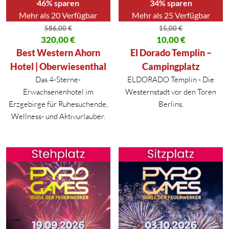
46% sparen
34% sparen
Mehr als 20 Verfügbar
Mehr als 25 Verfügbar
586,00
€
15,00
€
Ursprünglicher Preis war: 586,00 €
320,00
€
Ursprünglicher Preis war: 15,00
10,00
€
Aktueller Preis ist: 320,00 €.
Aktueller Preis ist: 10,00 €.
Best Western Ahorn
El Dorado Templin –
Hotel | Oberwiesenthal
Campingplatz
Das 4-Sterne-
ELDORADO Templin - Die
Erwachsenenhotel im
Westernstadt vor den Toren
Erzgebirge für Ruhesuchende,
Berlins.
Wellness- und Aktivurlauber.