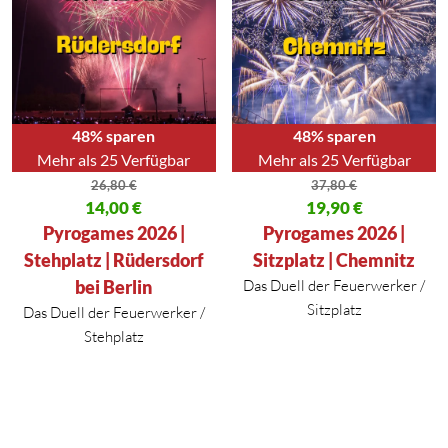
48% sparen
48% sparen
Mehr als 25 Verfügbar
Mehr als 25 Verfügbar
26,80
€
37,80
€
Ursprünglicher Preis war: 26,80 €
14,00
€
Ursprünglicher Preis war: 37,80
19,90
€
Aktueller Preis ist: 14,00 €.
Aktueller Preis ist: 19,90 €.
Pyrogames 2026 |
Pyrogames 2026 |
Stehplatz | Rüdersdorf
Sitzplatz | Chemnitz
bei Berlin
Das Duell der Feuerwerker /
Sitzplatz
Das Duell der Feuerwerker /
Stehplatz