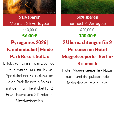
51% sparen
50% sparen
Mehr als 25 Verfügbar
nur noch 4 Verfügbar
113,00
€
650,00
€
Ursprünglicher Preis war: 113,00 €
56,00
€
Ursprünglicher Preis war: 650,
330,00
€
Aktueller Preis ist: 56,00 €.
Aktueller Preis ist: 330,00 €.
Pyrogames 2026 |
2 Übernachtungen für 2
Familienticket | Heide
Personen im Hotel
Park Resort Soltau
Müggelseeperle | Berlin-
Erlebt gemeinsam das Duell der
Köpenick
Feuerwerker und ein Pyro-
Hotel Müggelseeperle - Natur
Spektakel der Extraklasse im
pur! - und das pulsierende
Heide Park Resort in Soltau –
Berlin direkt um die Ecke!
mit dem Familienticket für 2
Erwachsene und 2 Kinder im
Sitzplatzbereich.