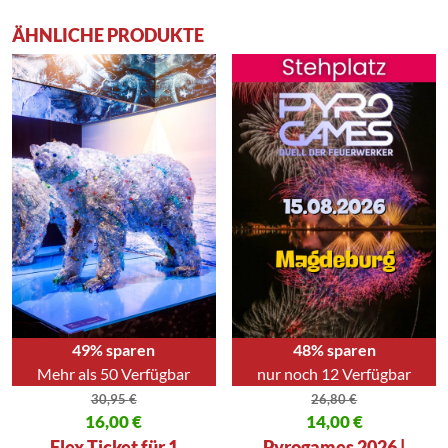
ÄHNLICHE PRODUKTE
49% sparen
48% sparen
Mehr als 50 Verfügbar
nur noch 12 Verfügbar
30,95
€
26,80
€
Ursprünglicher Preis war: 30,95 €
16,00
€
Ursprünglicher Preis war: 26,80
14,00
€
Aktueller Preis ist: 16,00 €.
Aktueller Preis ist: 14,00 €.
Flex Ticket für 1
Pyrogames 2026 |