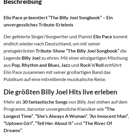
Beschreibung
Elio Pace präsentiert “The Billy Joel Songbook” – Ein
unvergessliches Tribute-Erlebnis
Der gefeierte Singer/Songwriter und Pianist
Elio Pace
kommt
endlich wieder nach Deutschland, um mit seiner
preisgekrönten
Tribute-Show “The Billy Joel Songbook”
die
Legende
Billy Joel
zu ehren. Mit einer einzigartigen Mischung
aus
Pop
,
Rhythm and Blues
,
Jazz
und
Rock’n’Roll
entführt
Elio Pace zusammen mit seiner großartigen Band das
Publikum auf eine mitreißende musikalische Reise.
Die größten Billy Joel Hits live erleben
Mehr als
30 fantastische Songs
von Billy Joel stehen auf dem
Programm, darunter unvergessliche Klassiker wie
“The
Longest Time”
,
“She’s Always A Woman”
,
“An Innocent Man”
,
“Uptown Girl”
,
“Tell Her About It”
und
“The River Of
Dreams”
.