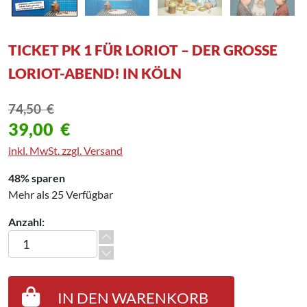
TICKET PK 1 FÜR LORIOT – DER GROSSE L
ORIOT-ABEND! IN KÖLN
74,50
€
39,00
€
inkl. MwSt. zzgl. Versand
48% sparen
Mehr als 25 Verfügbar
Anzahl:
Ticket PK 1 für Loriot - Der große Loriot-Abend! in Köln Menge
IN DEN WARENKORB