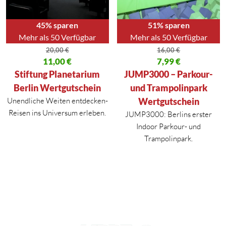
45% sparen
51% sparen
Mehr als 50 Verfügbar
Mehr als 50 Verfügbar
20,00
€
16,00
€
Ursprünglicher Preis war: 20,00 €
11,00
€
Ursprünglicher Preis war: 16,00
7,99
€
Aktueller Preis ist: 11,00 €.
Aktueller Preis ist: 7,99 €.
Stiftung Planetarium
JUMP3000 – Parkour-
Berlin Wertgutschein
und Trampolinpark
Unendliche Weiten entdecken-
Wertgutschein
Reisen ins Universum erleben.
JUMP3000: Berlins erster
Indoor Parkour- und
Trampolinpark.