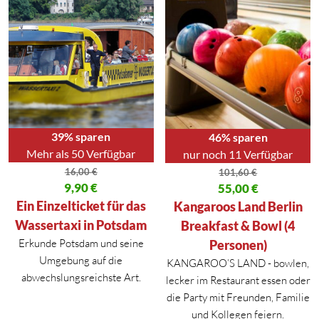
39% sparen
46% sparen
Mehr als 50 Verfügbar
nur noch 11 Verfügbar
16,00
€
101,60
€
Ursprünglicher Preis war: 16,00 €
9,90
€
Ursprünglicher Preis war: 101,
55,00
€
Aktueller Preis ist: 9,90 €.
Aktueller Preis ist: 55,00 €.
Ein Einzelticket für das
Kangaroos Land Berlin
Wassertaxi in Potsdam
Breakfast & Bowl (4
Erkunde Potsdam und seine
Personen)
Umgebung auf die
KANGAROO’S LAND - bowlen,
abwechslungsreichste Art.
lecker im Restaurant essen oder
die Party mit Freunden, Familie
und Kollegen feiern.