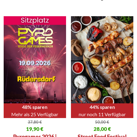
48% sparen
44% sparen
Mehr als 25 Verfügbar
nur noch 11 Verfügbar
37,80
€
50,00
€
Ursprünglicher Preis war: 37,80 €
19,90
€
Ursprünglicher Preis war: 50,00
28,00
€
Aktueller Preis ist: 19,90 €.
Aktueller Preis ist: 28,00 €.
Pyrogames 2026 |
Street Food Festival