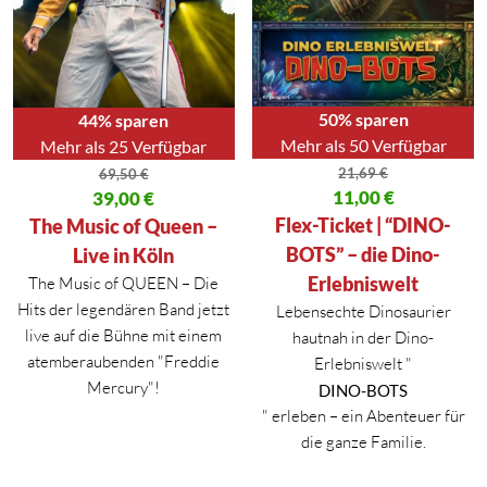
50% sparen
44% sparen
Mehr als 50 Verfügbar
Mehr als 25 Verfügbar
21,69
€
69,50
€
Ursprünglicher Preis war: 21,69
11,00
€
Ursprünglicher Preis war: 69,50 €
39,00
€
Aktueller Preis ist: 11,00 €.
Aktueller Preis ist: 39,00 €.
Flex-Ticket | “DINO-
The Music of Queen –
BOTS” – die Dino-
Live in Köln
Erlebniswelt
The Music of QUEEN – Die
Hits der legendären Band jetzt
Lebensechte Dinosaurier
live auf die Bühne mit einem
hautnah in der Dino-
atemberaubenden "Freddie
Erlebniswelt "
Mercury"!
DINO-BOTS
" erleben – ein Abenteuer für
die ganze Familie.