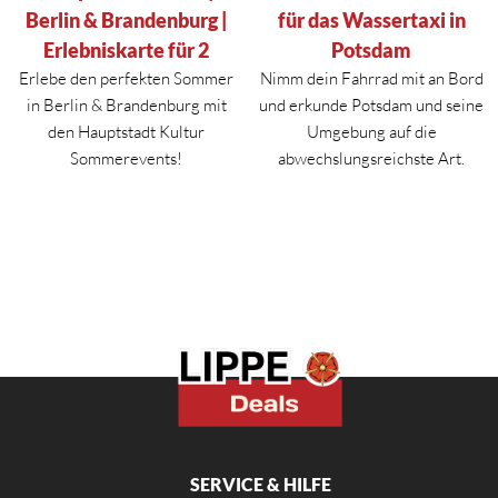
Berlin & Brandenburg |
für das Wassertaxi in
Erlebniskarte für 2
Potsdam
Erlebe den perfekten Sommer
Nimm dein Fahrrad mit an Bord
in
Berlin
&
Brandenburg
mit
und erkunde Potsdam und seine
den Hauptstadt Kultur
Umgebung auf die
Sommerevents!
abwechslungsreichste Art.
SERVICE & HILFE