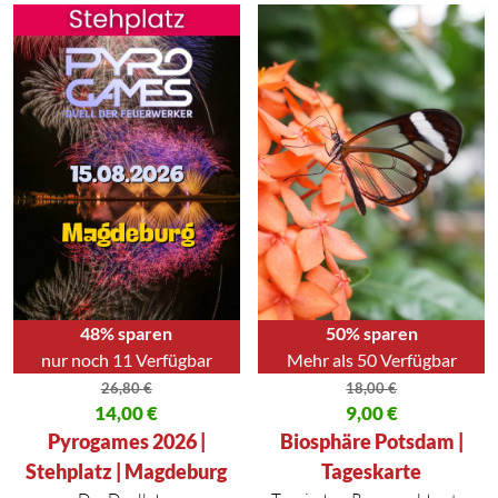
48% sparen
50% sparen
nur noch 11 Verfügbar
Mehr als 50 Verfügbar
26,80
€
18,00
€
Ursprünglicher Preis war: 26,80 €
14,00
€
Ursprünglicher Preis war: 18,00
9,00
€
Aktueller Preis ist: 14,00 €.
Aktueller Preis ist: 9,00 €.
Pyrogames 2026 |
Biosphäre Potsdam |
Stehplatz | Magdeburg
Tageskarte