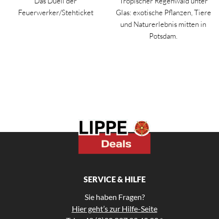
Das Duell der
Tropischer Regenwald unter
Feuerwerker/Stehticket
Glas: exotische Pflanzen, Tiere
und Naturerlebnis mitten in
Potsdam.
SERVICE & HILFE
Sie haben Fragen?
Hier geht’s zur Hilfe-Seite