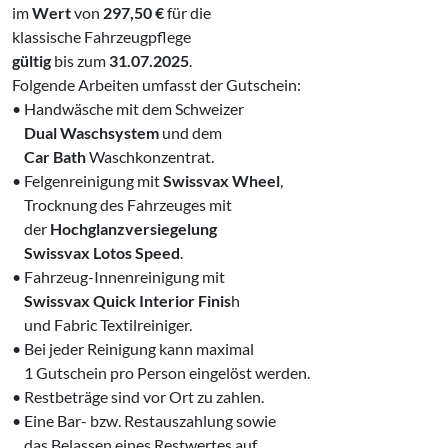
im
Wert
von
297,50 €
für die
klassische Fahrzeugpflege
gültig
bis zum
31.07.2025
.
Folgende Arbeiten umfasst der Gutschein:
• Handwäsche mit dem Schweizer
‌
Dual Waschsystem
und dem
‌
Car Bath
Waschkonzentrat.
• Felgenreinigung mit
Swissvax Wheel
,
‌ Trocknung des Fahrzeuges mit
‌ der
Hochglanzversiegelung
‌
Swissvax Lotos Speed
.
• Fahrzeug-Innenreinigung mit
‌ Swissvax Quick Interior Finis
h
‌ und Fabric Textilreiniger.
• Bei jeder Reinigung kann maximal
‌ 1 Gutschein pro Person eingelöst werden.
• Restbeträge sind vor Ort zu zahlen.
• Eine Bar- bzw. Restauszahlung sowie
‌ das Belassen eines Restwertes auf