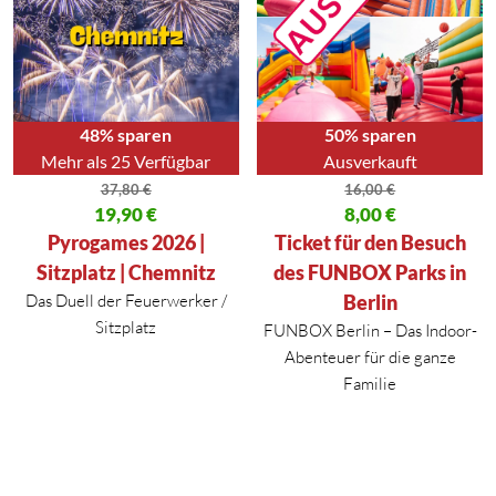
48% sparen
50% sparen
Mehr als 25 Verfügbar
Ausverkauft
37,80
€
16,00
€
Ursprünglicher Preis war: 37,80 €
19,90
€
Ursprünglicher Preis war: 16,00
8,00
€
Aktueller Preis ist: 19,90 €.
Aktueller Preis ist: 8,00 €.
Pyrogames 2026 |
Ticket für den Besuch
Sitzplatz | Chemnitz
des FUNBOX Parks in
Das Duell der Feuerwerker /
Berlin
Sitzplatz
FUNBOX Berlin – Das Indoor-
Abenteuer für die ganze
Familie