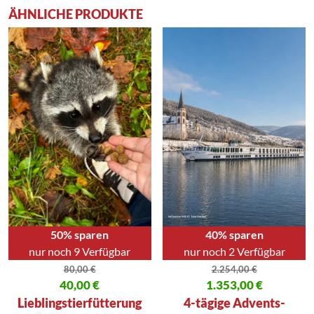
ÄHNLICHE PRODUKTE
50% sparen
40% sparen
nur noch 9 Verfügbar
nur noch 2 Verfügbar
80,00
€
2.254,00
€
Ursprünglicher Preis war: 80,00 €
40,00
€
Ursprünglicher Preis war: 2.254
1.353,00
€
Aktueller Preis ist: 40,00 €.
Aktueller Preis ist: 1.353,00 €.
Lieblingstierfütterung
4-tägige Advents-