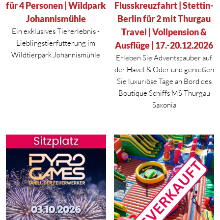
für 4 Personen | Wildpark
Flusskreuzfahrt | Stettin-
Johannismühle
Berlin für 2 mit Thurgau
Ein exklusives Tiererlebnis -
Travel | Vollpension &
Lieblingstierfütterung im
Ausflüge | 17.-20.12.2026
Wildtierpark Johannismühle
Erleben Sie Adventszauber auf
der Havel & Oder und genießen
Sie luxuriöse Tage an Bord des
Boutique Schiffs MS Thurgau
Saxonia