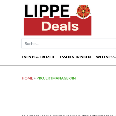
Suche nach:
EVENTS & FREIZEIT
ESSEN & TRINKEN
WELLNESS 
Hauptnavigation
HOME
>
PROJEKTMANAGER/IN
Für unser Team suchen wir eine/n
Projektmanager/-