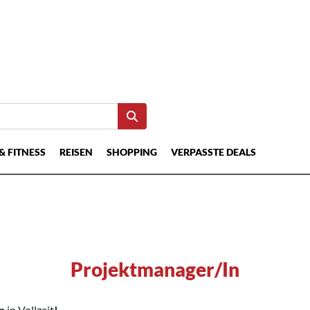
& FITNESS
REISEN
SHOPPING
VERPASSTE DEALS
Projektmanager/In
in
in Vollzeit
!