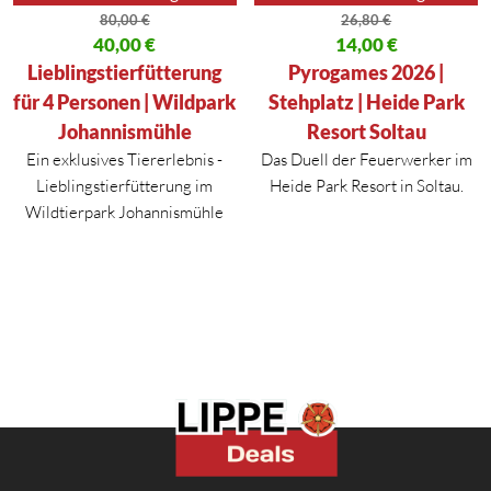
80,00
€
26,80
€
Ursprünglicher Preis war: 80,00 €
40,00
€
Ursprünglicher Preis war: 26,80
14,00
€
Aktueller Preis ist: 40,00 €.
Aktueller Preis ist: 14,00 €.
Lieblingstierfütterung
Pyrogames 2026 |
für 4 Personen | Wildpark
Stehplatz | Heide Park
Johannismühle
Resort Soltau
Ein exklusives Tiererlebnis -
Das Duell der Feuerwerker im
Lieblingstierfütterung im
Heide Park Resort in Soltau.
Wildtierpark Johannismühle