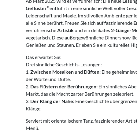
Ab März 2025 wird es verführerisch: Die neue
Lesun
Geflüster“
entführt in eine sinnliche Welt voller Ges
Leidenschaft und Magie. Im stilvollen Ambiente geni
alle Sinne berührt. Freuen Sie sich auf faszinierende
E
verführerische
Artistik
und ein delikates
2-Gänge-M
vegetarisch. Diese außergewöhnliche Dinnershow läd
Genießen und Staunen. Erleben Sie ein kulturelles Hig
Das erwartet Sie:
Drei sinnliche Geschichts-Lesungen:
1.
Zwischen Mosaiken und Düften:
Eine geheimnisvo
der Worte und Düfte.
2.
Das Flüstern der Berührungen:
Ein sinnliches Abe
Markt, das die Macht zarter Berührungen zelebriert.
3.
Der Klang der Nähe:
Eine Geschichte über grenzen
Klänge.
Serviert mit orientalischem Tanz, faszinierender Arti
Menü.