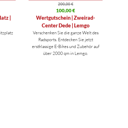
200,00
€
80 €
Ursprünglicher Preis war: 200,00 €
100,00
€
Aktueller Preis ist: 100,00 €.
atz |
Wertgutschein | Zweirad-
Center Dede | Lemgo
itzplatz
Verschenken Sie die ganze Welt des
Radsports. Entdecken Sie jetzt
erstklassige E-Bikes und Zubehör auf
über 2000 qm in Lemgo.