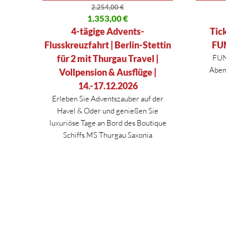
2.254,00
€
Ursprünglicher Preis war: 2.254,00 €
1.353,00
€
Ursprüng
Aktueller Preis ist: 1.353,00 €.
Aktueller
4-tägige Advents-
Tic
Flusskreuzfahrt | Berlin-Stettin
FUN
für 2 mit Thurgau Travel |
FUN
Abent
Vollpension & Ausflüge |
14.-17.12.2026
Erleben Sie Adventszauber auf der
Havel & Oder und genießen Sie
luxuriöse Tage an Bord des Boutique
Schiffs MS Thurgau Saxonia