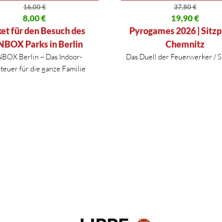
16,00
€
37,80
€
licher Preis war: 16,00 €
8,00
€
Ursprünglicher Preis war: 37,
19,90
€
 Preis ist: 8,00 €.
Aktueller Preis ist: 19,90 €.
ket für den Besuch des
Pyrogames 2026 | Sitzpl
BOX Parks in Berlin
Chemnitz
BOX Berlin – Das Indoor-
Das Duell der Feuerwerker / S
euer für die ganze Familie