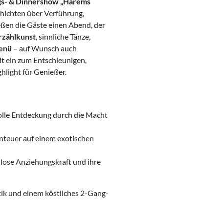
gs- & Dinnershow „Harems
chichten über Verführung,
eßen die Gäste einen Abend, der
rzählkunst
, sinnliche Tänze,
enü
– auf Wunsch auch
t ein zum Entschleunigen,
hlight für Genießer.
lle Entdeckung durch die Macht
nteuer auf einem exotischen
lose Anziehungskraft und ihre
stik und einem köstliches 2-Gang-