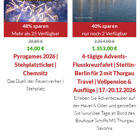
48% sparen
40% sparen
Mehr als 25 Verfügbar
nur noch 2 Verfügbar
26,80
€
2.254,00
€
Ursprünglicher Preis war: 26,80 €
14,00
€
Ursprünglicher Preis war: 2.254
1.353,00
€
Aktueller Preis ist: 14,00 €.
Aktueller Preis ist: 1.353,00 €.
Pyrogames 2026 |
4-tägige Advents-
Stehplatzticket |
Flusskreuzfahrt | Stettin-
Chemnitz
Berlin für 2 mit Thurgau
Das Duell der Feuerwerker /
Travel | Vollpension &
Stehplatz
Ausflüge | 17.-20.12.2026
Erleben Sie Adventszauber auf
der Havel & Oder und genießen
Sie luxuriöse Tage an Bord des
Boutique Schiffs MS Thurgau
Saxonia