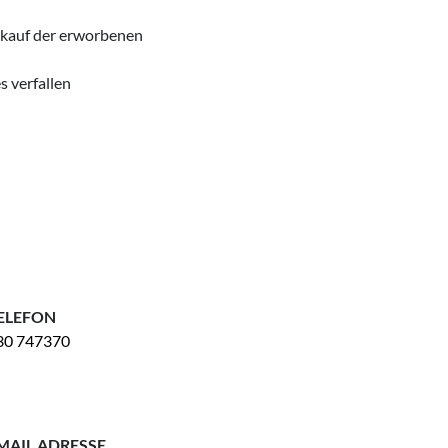
erkauf der erworbenen
s verfallen
ELEFON
30 747370
MAIL ADRESSE