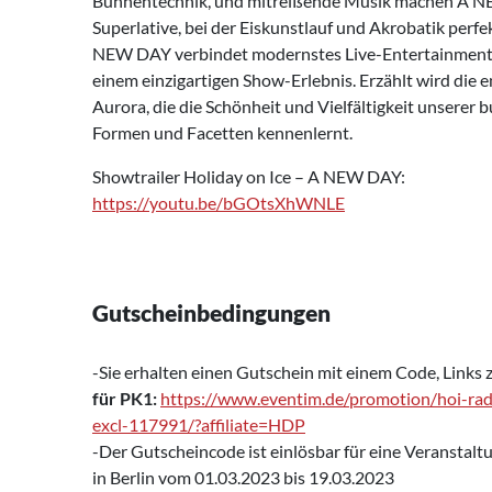
Bühnentechnik, und mitreißende Musik machen A N
Superlative, bei der Eiskunstlauf und Akrobatik perf
NEW DAY verbindet modernstes Live-Entertainmen
einem einzigartigen Show-Erlebnis. Erzählt wird die
Aurora, die die Schönheit und Vielfältigkeit unserer b
Formen und Facetten kennenlernt.
Showtrailer Holiday on Ice – A NEW DAY:
https://youtu.be/bGOtsXhWNLE
Gutscheinbedingungen
-Sie erhalten einen Gutschein mit einem Code, Links 
für PK1:
https://www.eventim.de/promotion/hoi-rad
excl-117991/?affiliate=HDP
-Der Gutscheincode ist einlösbar für eine Veranstalt
in Berlin vom 01.03.2023 bis 19.03.2023