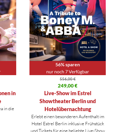
56% sparen
r
nur noch 7 Verfügbar
556,00
€
80 €
Ursprünglicher Preis war: 556,00 €
249,00
€
Aktueller Preis ist: 249,00 €.
onen in
Live-Show im Estrel
e
Showtheater Berlin und
 in die
Hotelübernachtung
Erlebt einen besonderen Aufenthalt im
Hotel Estrel Berlin inklusive Frühstück
und Tickets für eine beliebte Live-Show