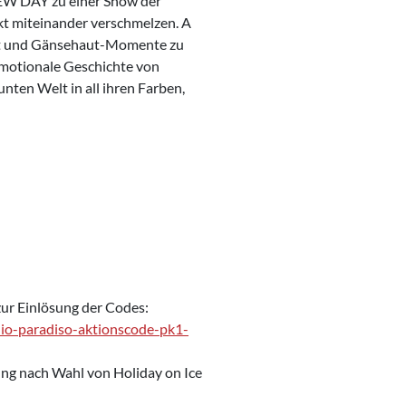
EW DAY zu einer Show der
ekt miteinander verschmelzen. A
t und Gänsehaut-Momente zu
 emotionale Geschichte von
unten Welt in all ihren Farben,
zur Einlösung der Codes:
io-paradiso-aktionscode-pk1-
ung nach Wahl von Holiday on Ice