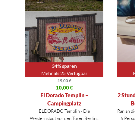
34% sparen
Mehr als 25 Verfügbar
15,00
€
Ursprünglicher Preis war: 15,00 €
10,00
€
Ursprüng
Aktueller Preis ist: 10,00 €.
Aktueller
El Dorado Templin –
2 Stun
Campingplatz
B
ELDORADO Templin - Die
Ran an di
Westernstadt vor den Toren Berlins.
6 Pers