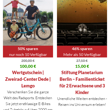
50% sparen
46% sparen
nur noch 10 Verfügbar
Mehr als 50 Verfügbar
200,00
€
27,50
€
Ursprünglicher Preis war: 200,00 €
100,00
€
Ursprünglicher Preis war: 27,50
15,00
€
Aktueller Preis ist: 100,00 €.
Aktueller Preis ist: 15,00 €.
Wertgutschein |
Stiftung Planetarium
Zweirad-Center Dede |
Berlin – Familienticket
Lemgo
für 2 Erwachsene und 3
Verschenken Sie die ganze
Kinder
Welt des Radsports. Entdecken
Unendliche Weiten entdecken -
Sie jetzt erstklassige E-Bikes
Reisen ins Universum erleben!
und Zubehör auf über 2000 qm