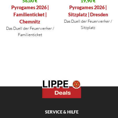
Ursprünglicher Preis war: 113,00 €
56,00
€
Ursprünglicher Preis war: 42,10
19,90
€
Aktueller Preis ist: 56,00 €.
Aktueller Preis ist: 19,90 €.
Pyrogames 2026 |
Pyrogames 2026 |
Familienticket |
Sitzplatz | Dresden
Chemnitz
Das Duell der Feuerwerker /
Sitzplatz
Das Duell der Feuerwerker /
Familienticket
SERVICE & HILFE