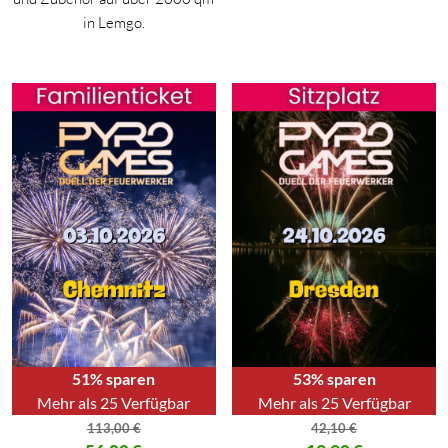
in Lemgo.
51% sparen
53% sparen
Mehr als 25 Verfügbar
Mehr als 25 Verfügbar
113,00
€
42,10
€